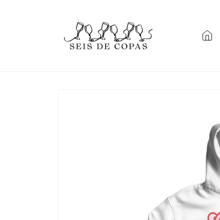
Ir
directamente
a la
información
del producto