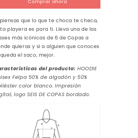
Comprar ahora
Hoodie
Hoodie
Blanca
Blanca
LO
LO
 piensas que lo que te choca te checa,
QUE
QUE
ta playera es para ti. Lleva una de las
TE
TE
CHOCA
CHOCA
ases más icónicas de 6 de Copas a
TE
TE
nde quieras y si a alguien que conoces
CHECA
CHECA
 queda el saco, mejor.
racterísticas del producto:
HOODIE
isex Felpa 50% de algodón y 50%
liéster color blanco. Impresión
gital, logo SEIS DE COPAS bordado.