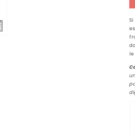
Si
es
fr
do
le
Ca
un
po
di