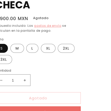
CHECA
recio
 900.00 MXN
Agotado
abitual
puesto incluido. Los
gastos de envío
se
lculan en la pantalla de pago.
lla
S
M
L
XL
2XL
3XL
ntidad
Reducir
Aumentar
cantidad
cantidad
para
para
Agotado
SEIS
SEIS
DE
DE
COPAS:
COPAS: